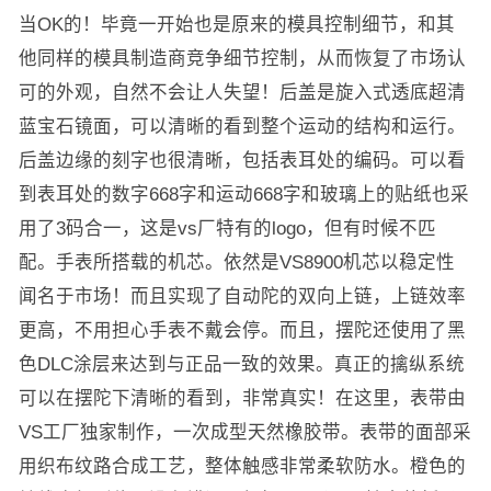
当OK的！毕竟一开始也是原来的模具控制细节，和其
他同样的模具制造商竞争细节控制，从而恢复了市场认
可的外观，自然不会让人失望！后盖是旋入式透底超清
蓝宝石镜面，可以清晰的看到整个运动的结构和运行。
后盖边缘的刻字也很清晰，包括表耳处的编码。可以看
到表耳处的数字668字和运动668字和玻璃上的贴纸也采
用了3码合一，这是vs厂特有的logo，但有时候不匹
配。手表所搭载的机芯。依然是VS8900机芯以稳定性
闻名于市场！而且实现了自动陀的双向上链，上链效率
更高，不用担心手表不戴会停。而且，摆陀还使用了黑
色DLC涂层来达到与正品一致的效果。真正的擒纵系统
可以在摆陀下清晰的看到，非常真实！在这里，表带由
VS工厂独家制作，一次成型天然橡胶带。表带的面部采
用织布纹路合成工艺，整体触感非常柔软防水。橙色的