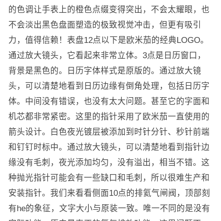
的色调让手表上的橙色点缀变得突出，不会太耀眼，也
不会淡出黑色盘面塑造的极致视觉冲击，但更有吸引
力，值得信赖！表盘12点以下是欧米茄的经典LOGO。
通过放大镜头，它看起来非常立体。3点是日历窗口，
背景是黑色的。日历字体样式是原版的。通过放大镜
头，可以清楚地看到日历边缘有倒角处理，包括日历字
体。中间没有错误，也没有太大问题。甚至它的字面和
机芯都非常紧密。这里的指针采用了欧米茄一直使用的
箭头设计。白色夜光镀层被添加到时针分针、秒针前端
和钉钉时标中。通过放大镜头，可以清楚地看到指针边
缘没有毛刺，夜光添加均匀，没有溢出，相当不错。这
种抛光指针可能会有一些缺口和毛刺，所以很难生产和
安装指针。我们来看看侧面10点的排氦气闸阀，顶部刻
有he的象征，文字大小与原装一致。唯一不同的是没有