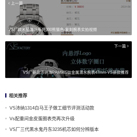
上一篇
VS厂欧米茄海马系列300熊猫色-复刻腕表实拍视频
下一篇
VS厂新品沛纳海PAM985钛金属潜水腕表47mm-VS新款推荐
相关推荐
VS沛纳1314白马王子做工细节评测活动款
Vs配重间金皮蛋圈表壳再次升级
VS厂三代黑水鬼丹东3235机芯如何分辨版本