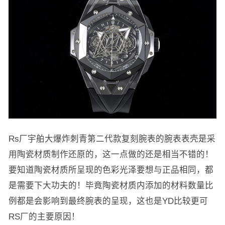
Rs厂宇舶大爆炸刺青第二代款复刻腕表的腕表表壳是采
用陶瓷材质制作还原的，这一点做的还是相当不错的！
要知道陶瓷材质所呈现的色彩光泽要想与正品相同，都
是需要下大功夫的！毕竟陶瓷材质内添加的材料数量比
例都是会影响到最终腕表的呈现，这也是YD比较更可
RS厂的主要原因！