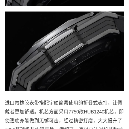
进口氟橡胶表带搭配宇舶简易使用的折叠式表扣，让佩
戴者更加舒适。机芯方面采用7750改HUB1240机芯，即
使透底亦能做到无懈可击，经过精密打磨，大大提升了