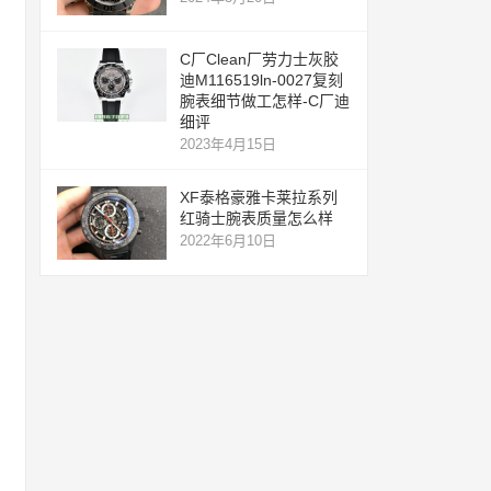
C厂Clean厂劳力士灰胶
迪M116519ln-0027复刻
腕表细节做工怎样-C厂迪
细评
2023年4月15日
XF泰格豪雅卡莱拉系列
红骑士腕表质量怎么样
2022年6月10日