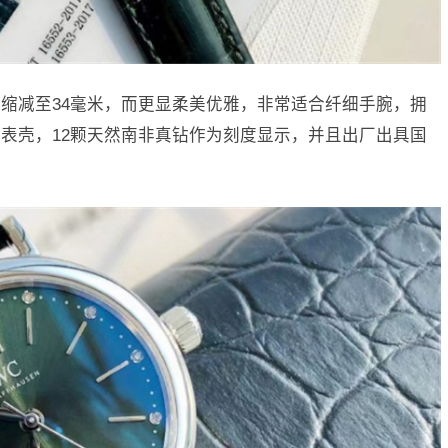
径缩减至34毫米，而更显柔美优雅，非常适合纤细手腕，拥
表壳，12颗天然南非真钻作为刻度显示，并且出厂出具国