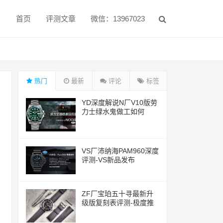
首页
评测文章
微信：13967023
热门
最新
评论
标签
YD深度解说N厂V10版劳
力士绿水鬼做工如何
VS厂沛纳海PAM960深度
评测-VS新品发布
ZF厂宝珀五十寻最新升
级版复刻表评测-极度推
荐的一款腕表