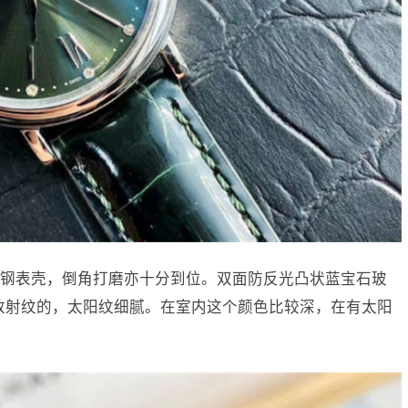
钢表壳，倒角打磨亦十分到位。双面防反光凸状蓝宝石玻
放射纹的，太阳纹细腻。在室内这个颜色比较深，在有太阳