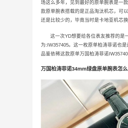
场这么多年，见到最好的原单腕表是一
款原单腕表搭载的是正品淘汰机芯，可
还是比较少的，毕竟当时是卡地亚机芯
这一次YD想要给各位表友推荐的是
为:IW357405。这一枚原单柏涛菲
品鉴依稀这款原单万国柏涛菲诺IW3574
万国柏涛菲诺34mm绿盘原单腕表怎