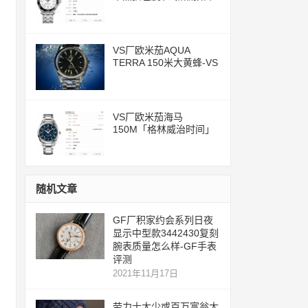
评测文章
VS厂欧米茄AQUA
TERRA 150米大黄蜂-VS
一体化8500机芯
VS厂欧米茄海马
150M「格林威治时间」
腕表评测
随机文章
GF厂积家约会系列日夜
显示中型款3442430复刻
腕表质量怎么样-GF手表
评测
2021年11月17日
劳力士太少或百万富翁太