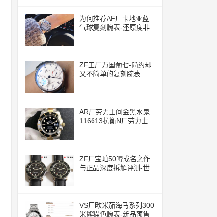
为何推荐AF厂卡地亚蓝
气球复刻腕表-还原度非
常的高
ZF工厂万国葡七-简约却
又不简单的复刻腕表
AR厂劳力士间金黑水鬼
116613抗衡N厂劳力士
ZF厂宝珀50噚成名之作
与正品深度拆解评测-世
界上首款现代潜水腕表
VS厂欧米茄海马系列300
米熊猫色腕表-新品预售