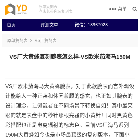
原单复刻表
菜单
老店长带你玩复刻表
首页
评测文章
微信：13967023
原单复刻表
VS厂复刻表
VS厂大黄蜂复刻腕表怎么样-VS欧米茄海马150M
VS厂欧米茄海马大黄蜂腕表，对于此款腕表而言外观设
计能给人一种正装和休闲兼顾的感觉，也正如其腕表的
设计理念，让佩戴者在不同场景下转换自如！其中最亮
眼的就是表盘中的秒针那根亮骚的小黄针！同时黑黄色
彩搭配也正是电离辐射的标志色。目前VS厂海马系列
150M大黄蜂如今也是市场最顶级的复刻版本，下面小