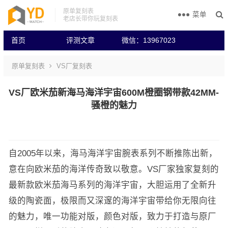
原单复刻表
菜单
老店长带你玩复刻表
首页
评测文章
微信：13967023
原单复刻表
VS厂复刻表
VS厂欧米茄新海马海洋宇宙600M橙圈钢带款42MM-
骚橙的魅力
自2005年以来，海马海洋宇宙腕表系列不断推陈出新，
意在向欧米茄的海洋传奇致以敬意。VS厂家独家复刻的
最新款欧米茄海马系列的海洋宇宙，大胆运用了全新升
级的陶瓷面，极限而又深邃的海洋宇宙带给你无限向往
的魅力，唯一功能对版，颜色对版，致力于打造与原厂