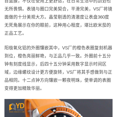
目蓝膜，不仅在使用上更舒适，在日常生活中的刮划也
无所畏惧。表镜与圈口完美契合，平滑完美，VS厂将镜
面做的十分美观大方。晶莹剔透的清澈度让表盘360度
无死角展示在你的眼前，这种用心程度，堪比欧米茄的
正品工艺。
阳极氧化铝的外圈镶嵌其中，VS厂的橙色表圈复刻机器
到位，橙色亮丽鲜艳，与正品几乎一致。外圈前十五分
钟有刻度线显示，后四十五分钟采用数字显示时间区
域，边缘螺纹设计更方便旋转，VS厂将其手感做到与正
品相同。十二点钟方向镶嵌一颗夜明珠，使单调的表圈
变得更加精致华丽。