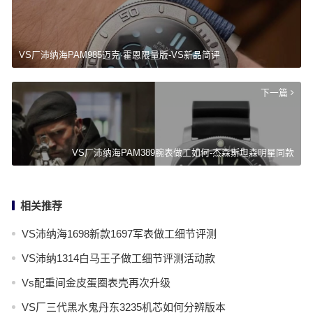
VS厂沛纳海PAM985迈克·霍恩限量版-VS新品简评
下一篇
VS厂沛纳海PAM389腕表做工如何-杰森斯坦森明星同款
相关推荐
VS沛纳海1698新款1697军表做工细节评测
VS沛纳1314白马王子做工细节评测活动款
Vs配重间金皮蛋圈表壳再次升级
VS厂三代黑水鬼丹东3235机芯如何分辨版本