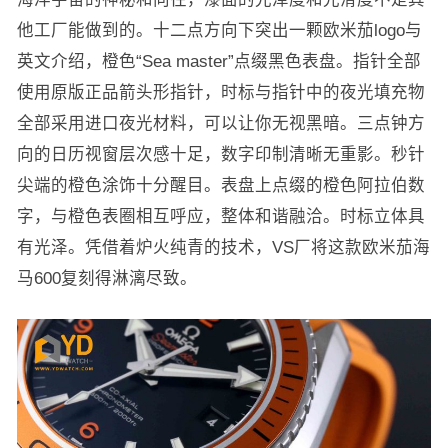
他工厂能做到的。十二点方向下突出一颗欧米茄logo与
英文介绍，橙色“Sea master”点缀黑色表盘。指针全部
使用原版正品箭头形指针，时标与指针中的夜光填充物
全部采用进口夜光材料，可以让你无视黑暗。三点钟方
向的日历视窗层次感十足，数字印制清晰无重影。秒针
尖端的橙色涂饰十分醒目。表盘上点缀的橙色阿拉伯数
字，与橙色表圈相互呼应，整体和谐融洽。时标立体具
有光泽。凭借着炉火纯青的技术，VS厂将这款欧米茄海
马600复刻得淋漓尽致。