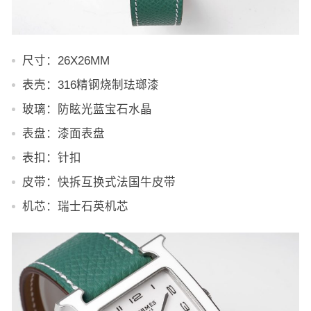
尺寸：26X26MM
表壳：316精钢烧制珐瑯漆
玻璃：防眩光蓝宝石水晶
表盘：漆面表盘
表扣：针扣
皮带：快拆互换式法国牛皮带
机芯：瑞士石英机芯