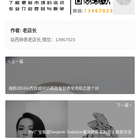
作者:
老店长
站西钟表老店长,微信：13967023
上一篇
海鸥2824与西铁城9015两款复刻表常用机芯那个好
下一篇
BV厂宝格丽Serpenti Seduttori鎏光蛇影系列女士腕表评测