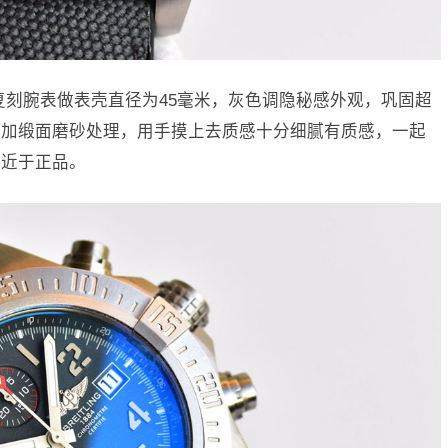
复刻腕表做表壳直径为45毫米，灰色调隐秘感外观，巩固超
料加缎面磨砂处理，用手摸上去质感十分细腻有质感，一起
接近于正品。