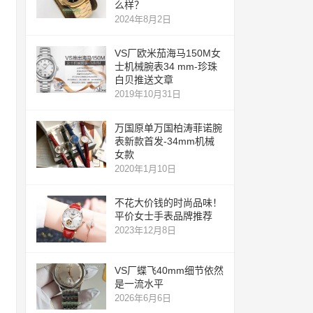
么样？
2024年8月2日
VS厂欧米茄海马150M女
士机械腕表34 mm-珍珠
白贝推送文章
2019年10月31日
万国原单万国柏涛菲诺腕
表新款首发-34mm机械
女款
2020年1月10日
不花大价钱的时尚品味！
平价女士手表品牌推荐
2023年12月8日
VS厂蝶飞40mm细节依然
是一流水平
2026年6月6日