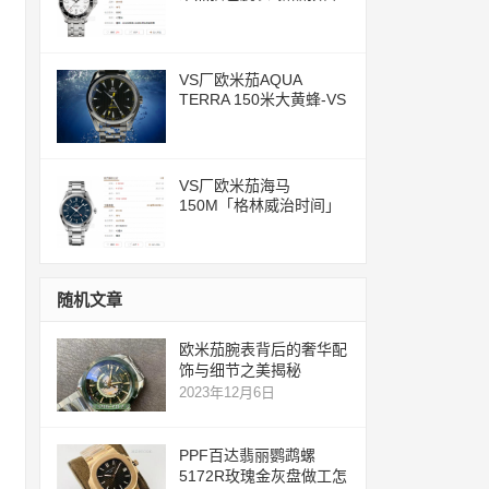
评测文章
VS厂欧米茄AQUA
TERRA 150米大黄蜂-VS
一体化8500机芯
VS厂欧米茄海马
150M「格林威治时间」
腕表评测
随机文章
欧米茄腕表背后的奢华配
饰与细节之美揭秘
2023年12月6日
PPF百达翡丽鹦鹉螺
5172R玫瑰金灰盘做工怎