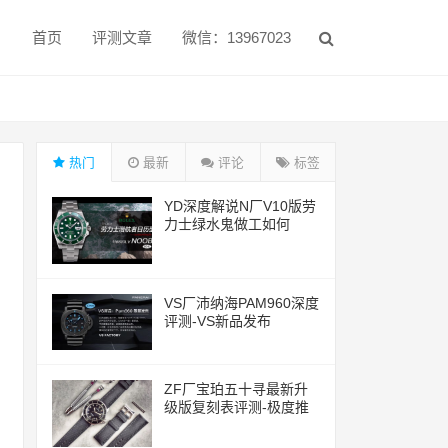
首页
评测文章
微信：13967023
热门
最新
评论
标签
YD深度解说N厂V10版劳
力士绿水鬼做工如何
VS厂沛纳海PAM960深度
评测-VS新品发布
ZF厂宝珀五十寻最新升
级版复刻表评测-极度推
荐的一款腕表