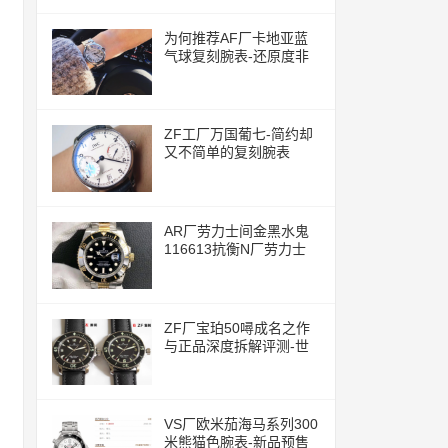
为何推荐AF厂卡地亚蓝
气球复刻腕表-还原度非
常的高
ZF工厂万国葡七-简约却
又不简单的复刻腕表
AR厂劳力士间金黑水鬼
116613抗衡N厂劳力士
ZF厂宝珀50噚成名之作
与正品深度拆解评测-世
界上首款现代潜水腕表
VS厂欧米茄海马系列300
米熊猫色腕表-新品预售