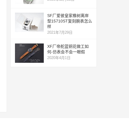
SF厂爱彼皇家橡树离岸
型15710ST复刻腕表怎么
样
2021年7月29日
XF厂帝舵蓝铜花做工如
何-仿表会不会一眼假
2020年4月1日