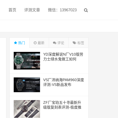
首页
评测文章
微信：13967023
热门
最新
评论
标签
YD深度解说N厂V10版劳
力士绿水鬼做工如何
VS厂沛纳海PAM960深度
评测-VS新品发布
ZF厂宝珀五十寻最新升
级版复刻表评测-极度推
荐的一款腕表