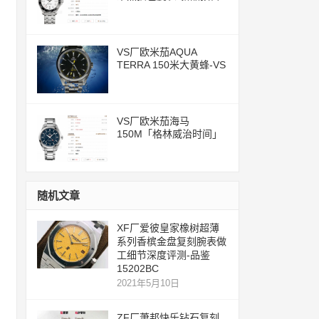
评测文章
VS厂欧米茄AQUA
TERRA 150米大黄蜂-VS
一体化8500机芯
VS厂欧米茄海马
150M「格林威治时间」
腕表评测
随机文章
XF厂爱彼皇家橡树超薄
系列香槟金盘复刻腕表做
工细节深度评测-品鉴
15202BC
2021年5月10日
ZF厂萧邦快乐钻石复刻