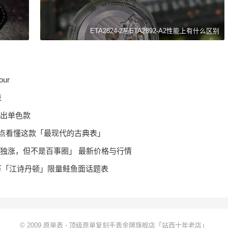
ETA2824-2与ETA2892-A2性能上有什么区别
our
表
V 推出单色款
评3大亮点看懂这款「最现代的古典表」
一型号独涨，但不是百事圈」 最新价格与行情
万「江诗丹顿」限量鲑鱼面话题表
© 2009
原单表
-
顶级原单复刻手表金牌旗舰店「站西十年老店」