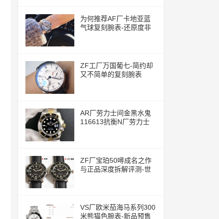
为何推荐AF厂卡地亚蓝
气球复刻腕表-还原度非
常的高
ZF工厂万国葡七-简约却
又不简单的复刻腕表
AR厂劳力士间金黑水鬼
116613抗衡N厂劳力士
ZF厂宝珀50噚成名之作
与正品深度拆解评测-世
界上首款现代潜水腕表
VS厂欧米茄海马系列300
米熊猫色腕表-新品预售