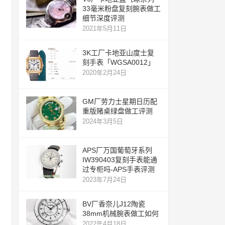
33毫米粉盘复刻腕表做工
细节深度评测
2021年5月11日
3K工厂卡地亚山度士复
刻手表「WGSA0012」
2020年2月24日
GM厂劳力士星期日历配
重版赌桌绿盘做工评测
2024年3月5日
APS厂万国葡萄牙系列
IW390403复刻手表能通
过专柜吗-APS手表评测
2023年7月24日
BV厂香奈儿J12陶瓷
38mm机械腕表做工如何
2022年4月18日