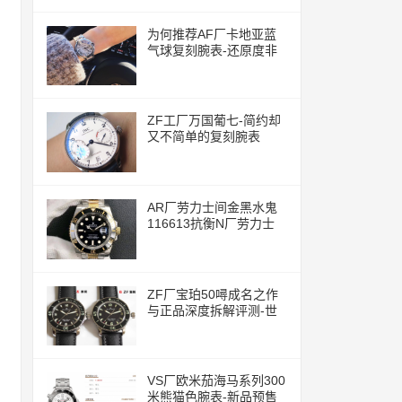
为何推荐AF厂卡地亚蓝
气球复刻腕表-还原度非
常的高
ZF工厂万国葡七-简约却
又不简单的复刻腕表
AR厂劳力士间金黑水鬼
116613抗衡N厂劳力士
ZF厂宝珀50噚成名之作
与正品深度拆解评测-世
界上首款现代潜水腕表
VS厂欧米茄海马系列300
米熊猫色腕表-新品预售