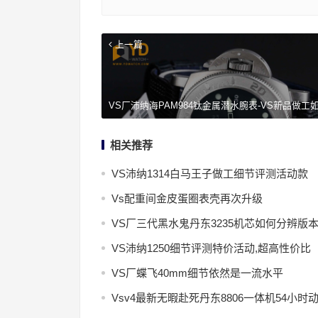
上一篇
VS厂沛纳海PAM984钛金属潜水腕表-VS新品做工
相关推荐
VS沛纳1314白马王子做工细节评测活动款
Vs配重间金皮蛋圈表壳再次升级
VS厂三代黑水鬼丹东3235机芯如何分辨版
VS沛纳1250细节评测特价活动,超高性价比
VS厂蝶飞40mm细节依然是一流水平
Vsv4最新无暇赴死丹东8806一体机54小时