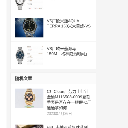
评测文章
VS厂欧米茄AQUA
TERRA 150米大黄蜂-VS
一体化8500机芯
VS厂欧米茄海马
150M「格林威治时间」
腕表评测
随机文章
C厂Clean厂劳力士红针
金迪M116508-0009复刻
手表是否存在一眼假-C厂
迪通拿如何
2023年4月26日
V6厂卡地亚蓝气球系列