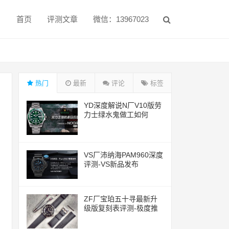
首页
评测文章
微信：13967023
热门
最新
评论
标签
YD深度解说N厂V10版劳
力士绿水鬼做工如何
VS厂沛纳海PAM960深度
评测-VS新品发布
ZF厂宝珀五十寻最新升
级版复刻表评测-极度推
荐的一款腕表