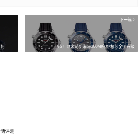
下一篇
如何
VS厂欧米茄新海马300M腕表-机芯全面升级
本
动储评测