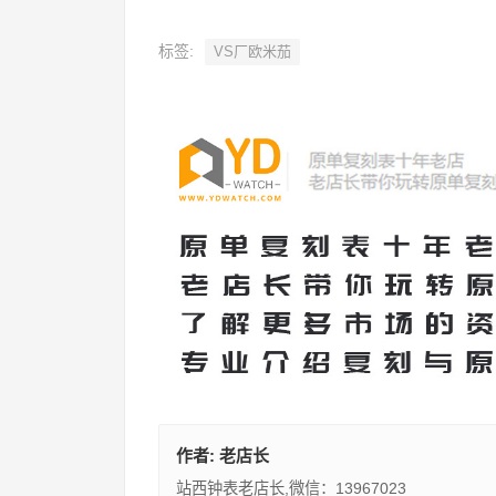
标签:
VS厂欧米茄
作者:
老店长
站西钟表老店长,微信：13967023